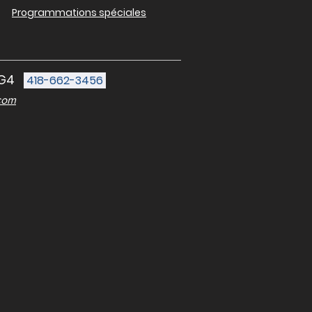
Programmations spéciales
3G4
418-662-3456
com